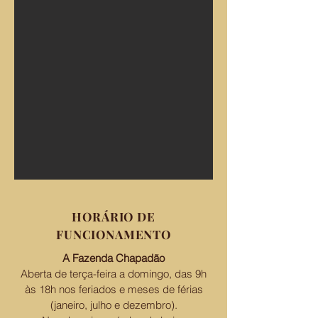
HORÁRIO DE
FUNCIONAMENTO
A Fazenda Chapadão
Aberta de terça-feira a domingo, das 9h
às 18h nos feriados e meses de férias
(janeiro, julho e dezembro).