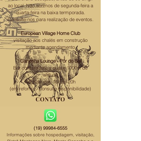
ao local. Não abrimos de segunda-feira a
quarta-feira na baixa termporada.
Consulte-nos para realização de eventos.
European Village Home Club
visitação aos chalés em construção
mediante agendamento
Ganesha Lounge - Pôr do Sol
Bar com mirante a quase 1000m de
altitude
Sábado, das 16h às 20h
(em reforma - consulte disponibilidade)
CONTATO
(19) 99984-6555
Informações sobre hospedagem, visitação,