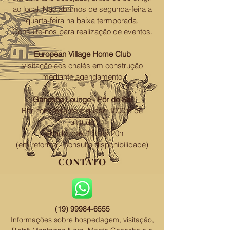
ao local. Não abrimos de segunda-feira a
quarta-feira na baixa termporada.
Consulte-nos para realização de eventos.
European Village Home Club
visitação aos chalés em construção
mediante agendamento
Ganesha Lounge - Pôr do Sol
Bar com mirante a quase 1000m de
altitude
Sábado, das 16h às 20h
(em reforma - consulte disponibilidade)
CONTATO
(19) 99984-6555
Informações sobre hospedagem, visitação,