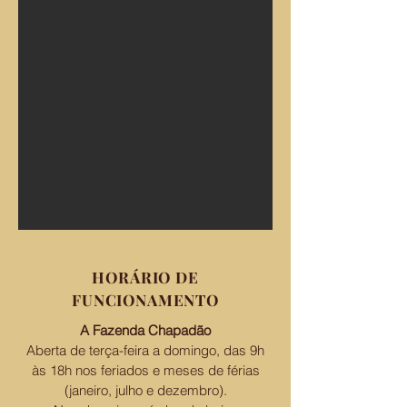
HORÁRIO DE
FUNCIONAMENTO
A Fazenda Chapadão
Aberta de terça-feira a domingo, das 9h
às 18h nos feriados e meses de férias
(janeiro, julho e dezembro).